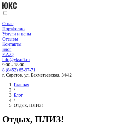
О нас
Портфолио
Услуги и цены
Отзывы
Контакты
Блог
F.A.Q
info@yksoft.ru
9:00 - 18:00
8 (8452) 65-97-71
г. Саратов, ул. Бахметьевская, 34/42
Главная
/
Блог
/
Отдых, ПЛИЗ!
Отдых, ПЛИЗ!