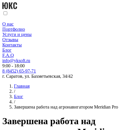
О нас
Портфолио
Услуги и цены
Отзывы
Контакты
Блог
F.A.Q
info@yksoft.ru
9:00 - 18:00
8 (8452) 65-97-71
г. Саратов, ул. Бахметьевская, 34/42
Главная
/
Блог
/
Завершена работа над агронавигатором Meridian Pro
Завершена работа над