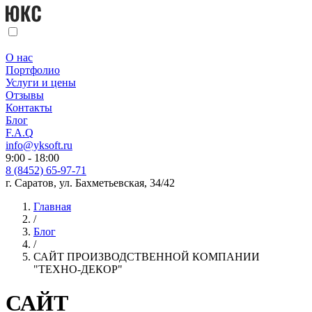
О нас
Портфолио
Услуги и цены
Отзывы
Контакты
Блог
F.A.Q
info@yksoft.ru
9:00 - 18:00
8 (8452) 65-97-71
г. Саратов, ул. Бахметьевская, 34/42
Главная
/
Блог
/
САЙТ ПРОИЗВОДСТВЕННОЙ КОМПАНИИ
"ТЕХНО-ДЕКОР"
САЙТ