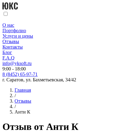
О нас
Портфолио
Услуги и цены
Отзывы
Контакты
Блог
F.A.Q
info@yksoft.ru
9:00 - 18:00
8 (8452) 65-97-71
г. Саратов, ул. Бахметьевская, 34/42
Главная
/
Отзывы
/
Анти К
Отзыв от Анти К